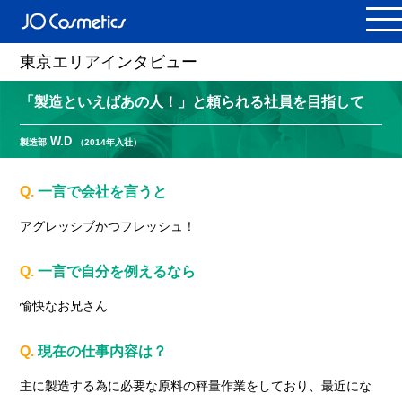
東京エリアインタビュー
「製造といえばあの人！」と頼られる社員を目指して
W.D
製造部
（2014年入社）
Q.
一言で会社を言うと
アグレッシブかつフレッシュ！
Q.
一言で自分を例えるなら
愉快なお兄さん
Q.
現在の仕事内容は？
主に製造する為に必要な原料の秤量作業をしており、最近にな